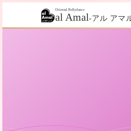
Oriental Bellydance
al Amal
-アル アマル