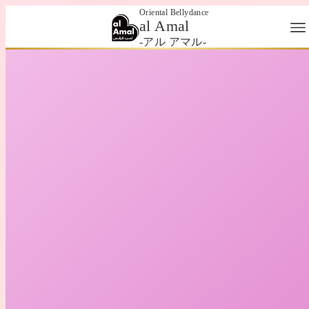
Oriental Bellydance
al Amal
-アル アマル-