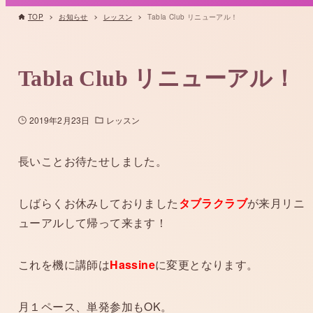
TOP
お知らせ
レッスン
Tabla Club リニューアル！
Tabla Club リニューアル！
2019年2月23日
レッスン
長いことお待たせしました。
しばらくお休みしておりました
タブラクラブ
が来月リニ
ューアルして帰って来ます！
これを機に講師は
Hassine
に変更となります。
月１ペース、単発参加もOK。