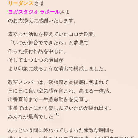
リーダンス
さま
ヨガスタジオ ラポール
さま
のお力添えに感謝いたします。
表立った活動を控えていたコロナ期間、
「いつか舞台でできたら」と夢見て
作った振付作品を中心に、
そして１つ１つの演目が
より印象に残るような演出で構成しました。
教室メンバーは、緊張感と高揚感に包まれて
日に日に良い空気感が育まれ、高まる一体感。
出番直前まで一生懸命動きを見直し、
本番ではとにかく楽しんでいたのが溢れ出す。
みんなが最高でした
あっという間に終わってしまった素敵な時間を