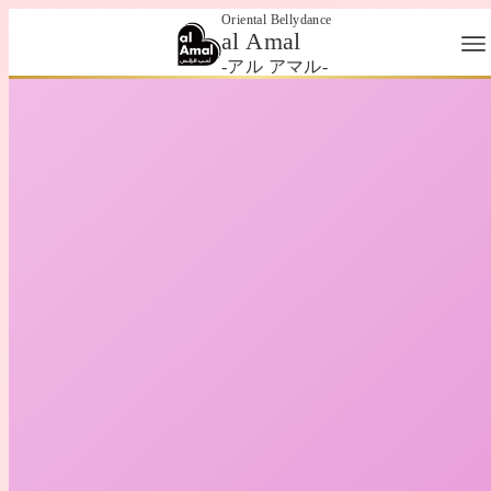
Oriental Bellydance
al Amal
-アル アマル-