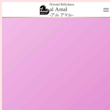
Oriental Bellydance
al Amal
-アル アマル-