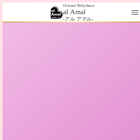
Oriental Bellydance
al Amal
-アル アマル-