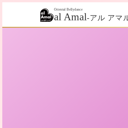
Oriental Bellydance
al Amal
-アル アマル