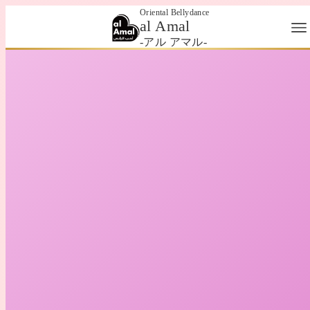
Oriental Bellydance
al Amal
-アル アマル-