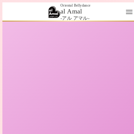
Oriental Bellydance
al Amal
-アル アマル-